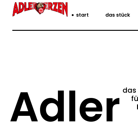
start
das stück
Adler
das
f