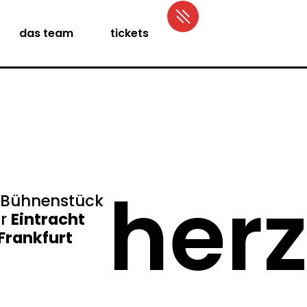
das team
tickets
her
 Bühnenstück
ür
Eintracht
Frankfurt