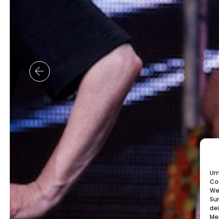
Um 
Co
We
Su
de
Me