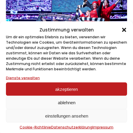
Zustimmung verwalten
Um dir ein optimales Erlebnis zu bieten, verwenden wir
Technologien wie Cookies, um Geräteinformationen zu speichern
und/oder darauf zuzugreifen. Wenn du diesen Technologien
zustimmst, können wir Daten wie das Surfverhalten oder
eindeutige IDs auf dieser Website verarbeiten. Wenn du deine
Zustimmung nicht erteilst oder zurückziehst, können bestimmte
Merkmale und Funktionen beeinträchtigt werden.
media
news
presse
dez. 12
Dienste verwalten
wir haben neuigkeiten zu
adlerherzen
akzeptieren
ablehnen
einstellungen ansehen
Cookie-Richtlinie
Datenschutzerklärung
Impressum