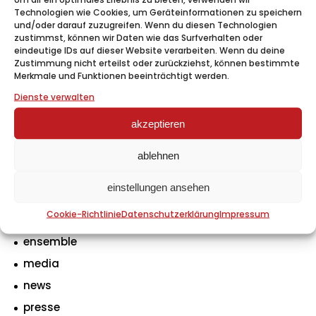
Technologien wie Cookies, um Geräteinformationen zu speichern
und/oder darauf zuzugreifen. Wenn du diesen Technologien
zustimmst, können wir Daten wie das Surfverhalten oder
olivia smith
eindeutige IDs auf dieser Website verarbeiten. Wenn du deine
Zustimmung nicht erteilst oder zurückziehst, können bestimmte
Merkmale und Funktionen beeinträchtigt werden.
lorem ipsum dolor sit amet constetur adipiscing
elit sed faucibus velit at pulvinar luctus lorem
Dienste verwalten
fb
tw
ln
pi
akzeptieren
ablehnen
kategorien
einstellungen ansehen
Cookie-Richtlinie
Datenschutzerklärung
Impressum
backstage
ensemble
media
news
presse