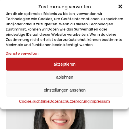
Pressekonferenz Adlerherzen
Zustimmung verwalten
Um dir ein optimales Erlebnis zu bieten, verwenden wir
Technologien wie Cookies, um Geräteinformationen zu speichern
und/oder darauf zuzugreifen. Wenn du diesen Technologien
zustimmst, können wir Daten wie das Surfverhalten oder
recent comments
eindeutige IDs auf dieser Website verarbeiten. Wenn du deine
Zustimmung nicht erteilst oder zurückziehst, können bestimmte
Merkmale und Funktionen beeinträchtigt werden.
Es sind keine Kommentare vorhanden.
Dienste verwalten
akzeptieren
ablehnen
einstellungen ansehen
Cookie-Richtlinie
Datenschutzerklärung
Impressum