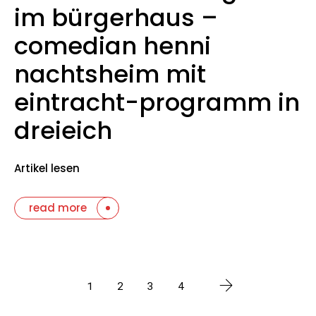
im bürgerhaus –
comedian henni
nachtsheim mit
eintracht-programm in
dreieich
Artikel lesen
read more
1
2
3
4